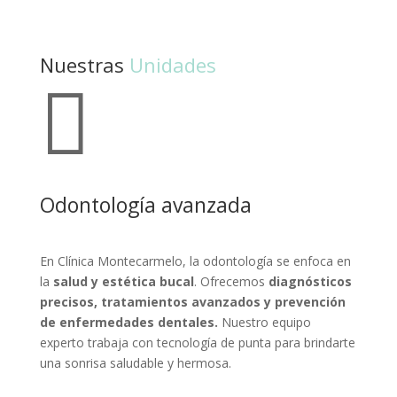
ofreciendo tratamientos personalizados para realzar la belleza
natural. Con un equipo experto y tecnología avanzada, garantizan
resultados seguros y satisfactorios.
Nuestras
Unidades

Odontología avanzada
En Clínica Montecarmelo, la odontología se enfoca en
la
salud y estética bucal
. Ofrecemos
diagnósticos
precisos, tratamientos avanzados y prevención
de enfermedades dentales.
Nuestro equipo
experto trabaja con tecnología de punta para brindarte
una sonrisa saludable y hermosa.