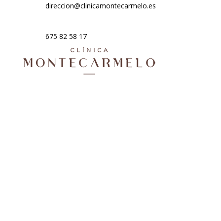
direccion@clinicamontecarmelo.es
675 82 58 17