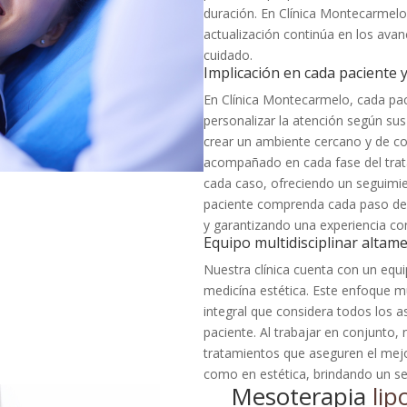
duración. En Clínica Montecarmelo,
actualización continúa en los ava
cuidado.
Implicación en cada paciente 
En Clínica Montecarmelo, cada pa
personalizar la atención según su
crear un ambiente cercano y de co
acompañado en cada fase del tra
cada caso, ofreciendo un seguimi
paciente comprenda cada paso del 
y garantizando una experiencia con
Equipo multidisciplinar altame
Nuestra clínica cuenta con un equi
medicína estética. Este enfoque mu
integral que considera todos los as
paciente. Al trabajar en conjunto,
tratamientos que aseguren el mejo
como en estética, brindando un ser
Mesoterapia
lipo