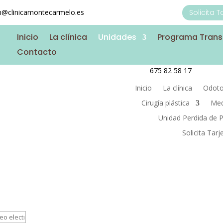
on@clinicamontecarmelo.es
Solicita 
Inicio
La clínica
Unidades
Programa Tran
Contacto
675 82 58 17
Inicio
La clínica
Odoto
Cirugía plástica
Med
Unidad Perdida de 
Solicita Tar
Medicina