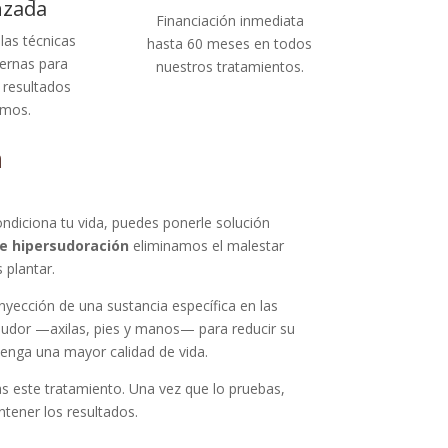
nzada
Financiación inmediata
las técnicas
hasta 60 meses en todos
rnas para
nuestros tratamientos.
 resultados
imos.
n
ndiciona tu vida, puedes ponerle solución
e hipersudoración
eliminamos el malestar
 plantar.
inyección de una sustancia específica en las
udor —axilas, pies y manos— para reducir su
tenga una mayor calidad de vida.
s este tratamiento. Una vez que lo pruebas,
tener los resultados.