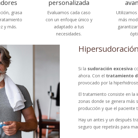
adores
personalizada
ava
ción, grasa
Evaluamos cada caso
Utilizamos 
 tratamiento
con un enfoque único y
más mode
ez y más.
adaptado a tus
garantizar
necesidades.
ópt
Hipersudoració
Si la
sudoración excesiva
co
ahora. Con el
tratamiento d
provocado por la hiperhidrosis
El tratamiento consiste en la 
zonas donde se genera más s
producción y que el paciente 
Hay un antes y un después tra
seguro que repetirás para man