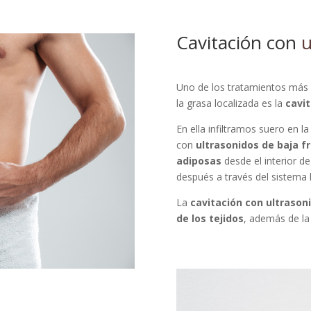
n tipo de compromiso. Nuestros
 un asesoramiento personal.
Cavitación con
u
Uno de los tratamientos más s
la grasa localizada es la
cavit
En ella infiltramos suero en la
con
ultrasonidos de baja f
adiposas
desde el interior de
después a través del sistema li
La
cavitación con ultrason
de los tejidos
, además de la 