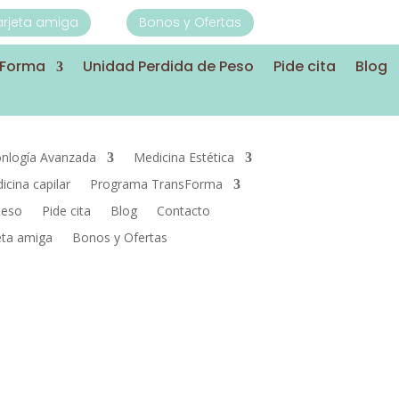
Tarjeta amiga
Bonos y Ofertas
sForma
Unidad Perdida de Peso
Pide cita
Blog
nlogía Avanzada
Medicina Estética
icina capilar
Programa TransForma
Peso
Pide cita
Blog
Contacto
jeta amiga
Bonos y Ofertas
 Estética Corporal para Él