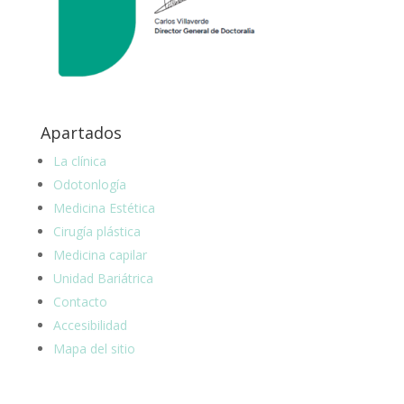
Apartados
La clínica
Odotonlogía
Medicina Estética
Cirugía plástica
Medicina capilar
Unidad Bariátrica
Contacto
Accesibilidad
Mapa del sitio