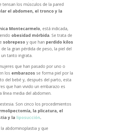
se tensan los músculos de la pared
ar el abdomen, el tronco y la
ínica Montecarmelo
, está indicada,
tenido
obesidad mórbida
. Se trata de
le
sobrepeso
y que han
perdido kilos
e la gran pérdida de peso, la piel del
un tanto ingrata.
 mujeres que han pasado por uno o
en los
embarazos
se forma piel por la
o del bebé y, después del parto, esta
res que han vivido un embarazo es
a línea media del abdomen.
estesia. Son cinco los procedimientos
rmolipectomía, la plicatura, el
tia y la
liposucción
.
 la abdominoplastia y que