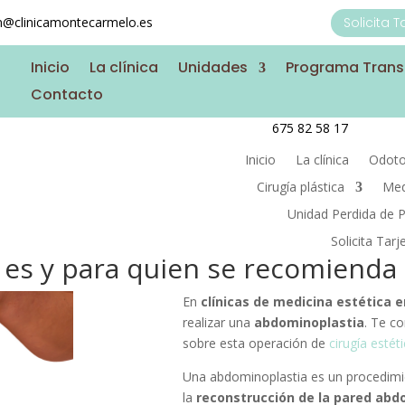
on@clinicamontecarmelo.es
Solicita 
Inicio
La clínica
Unidades
Programa Tran
Contacto
675 82 58 17
Inicio
La clínica
Odoto
Cirugía plástica
Med
Unidad Perdida de 
Solicita Tar
 es y para quien se recomienda
En
clínicas de medicina estética e
realizar una
abdominoplastia
. Te c
sobre esta operación de
cirugía estét
Una abdominoplastia es un procedimie
la
reconstrucción de la pared abd