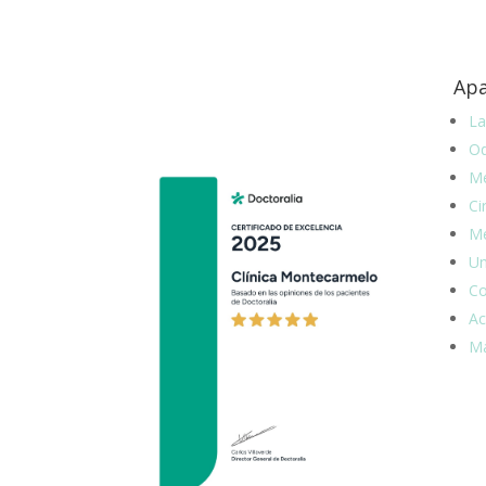
Apa
La
Od
Me
Ci
Me
Un
Co
Ac
Ma