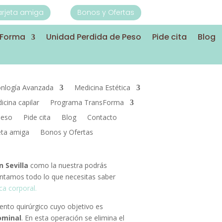
Tarjeta amiga
Bonos y Ofertas
sForma
Unidad Perdida de Peso
Pide cita
Blog
nlogía Avanzada
Medicina Estética
icina capilar
Programa TransForma
Peso
Pide cita
Blog
Contacto
jeta amiga
Bonos y Ofertas
n Sevilla
como la nuestra podrás
ontamos todo lo que necesitas saber
ica corporal.
nto quirúrgico cuyo objetivo es
ominal
. En esta operación se elimina el