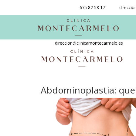
675 82 58 17
direcci
direccion@clinicamontecarmelo.es
Abdominoplastia: que