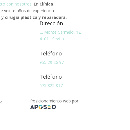
cto con nosotros
. En
Clínica
 veinte años de experiencia
y cirugía plástica y reparadora.
Dirección
C. Monte Carmelo, 12,
41011 Sevilla
Teléfono
955 29 26 97
Teléfono
675 825 817
Posicionamiento web por
74