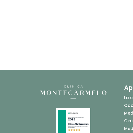
Ap
La c
Odo
Medi
Ciru
Med