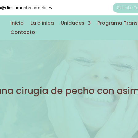
on@clinicamontecarmelo.es
Solicita 
Inicio
La clínica
Unidades
Programa Tran
Contacto
una cirugía de pecho con asim