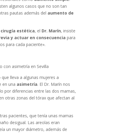
isten algunos casos que no son tan
e otras pautas además del
aumento de
cirugía estética
, el
Dr. Marín
, insiste
revia y actuar en consecuencia
para
os para cada paciente».
 con asimetría en Sevilla
 que lleva a algunas mujeres a
te en una
asimetría
. El Dr. Marín nos
lo por diferencias entre las dos mamas,
en otras zonas del tórax que afectan al
stras pacientes, que tenía unas mamas
año desigual. Las areolas eran
oseía un mayor diámetro, además de