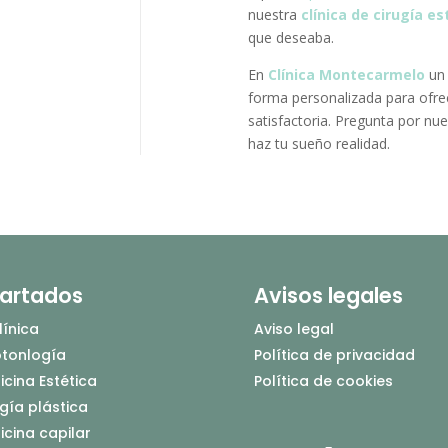
nuestra
clínica de cirugía es
que deseaba.
En
Clínica Montecarmelo
un 
forma personalizada para ofr
satisfactoria. Pregunta por nu
haz tu sueño realidad.
artados
Avisos legales
línica
Aviso legal
tonlogía
Política de privacidad
cina Estética
Política de cookies
gía plástica
icina capilar