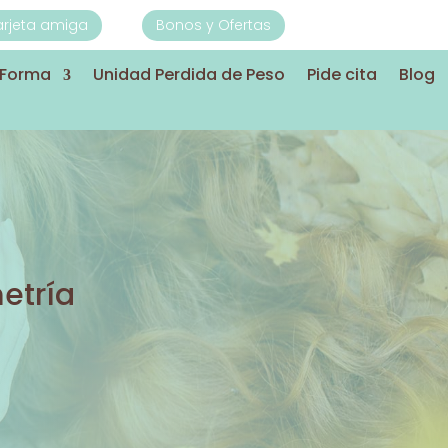
Tarjeta amiga
Bonos y Ofertas
sForma
Unidad Perdida de Peso
Pide cita
Blog
etría