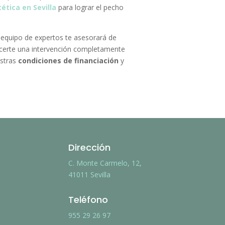
tética en Sevilla
para lograr el pecho
equipo de expertos te asesorará de
ecerte una intervención completamente
estras
condiciones de financiación
y
Dirección
C. Monte Carmelo, 12,
41011 Sevilla
Teléfono
955 29 26 97