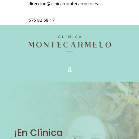
direccion@clinicamontecarmelo.es
675 82 58 17
¡En Clínica