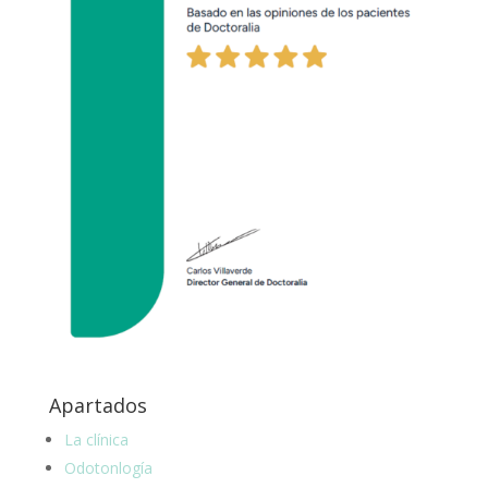
Apartados
La clínica
Odotonlogía