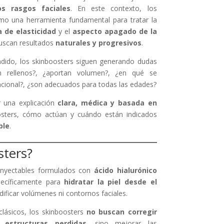
os rasgos faciales
. En este contexto, los
o una herramienta fundamental para tratar la
a de elasticidad
y el
aspecto apagado de la
buscan resultados
naturales y progresivos
.
dido, los skinboosters siguen generando dudas
on rellenos?, ¿aportan volumen?, ¿en qué se
encional?, ¿son adecuados para todas las edades?
er una explicación
clara, médica y basada en
sters, cómo actúan y cuándo están indicados
ble
.
sters?
inyectables formulados con
ácido hialurónico
pecíficamente para
hidratar la piel desde el
dificar volúmenes ni contornos faciales.
clásicos, los skinboosters
no buscan corregir
 estructuras perdidas
, sino mejorar las