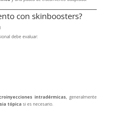
nto con skinboosters?
a
sional debe evaluar:
croinyecciones intradérmicas
, generalmente
sia tópica
si es necesario.