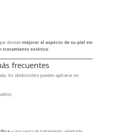
 que desean
mejorar el aspecto de su piel sin
n tratamiento estético
.
más frecuentes
ada, los skinboosters pueden aplicarse en:
nados)
ífica
y una pauta de tratamiento adaptada.