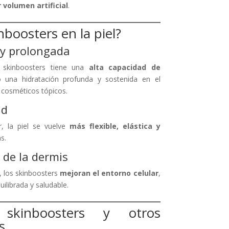
r volumen artificial
.
boosters en la piel?
 y prolongada
os skinboosters tiene una
alta capacidad de
o una hidratación profunda y sostenida en el
 cosméticos tópicos.
ad
or, la piel se vuelve
más flexible, elástica y
s.
 de la dermis
 los skinboosters
mejoran el entorno celular
,
ilibrada y saludable.
 skinboosters y otros
s