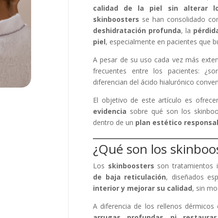
calidad de la piel sin alterar l
skinboosters
se han consolidado com
deshidratación profunda
, la
pérdid
piel
, especialmente en pacientes que 
A pesar de su uso cada vez más exten
frecuentes entre los pacientes: ¿s
diferencian del ácido hialurónico conv
El objetivo de este artículo es ofrec
evidencia
sobre qué son los skinboo
dentro de un
plan estético responsa
¿Qué son los skinboo
Los
skinboosters
son tratamientos 
de baja reticulación
, diseñados es
interior y mejorar su calidad
, sin mo
A diferencia de los rellenos dérmicos 
arrugas profundas ni restaurar