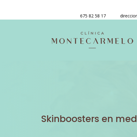
675 82 58 17
direcci
Skinboosters en medi