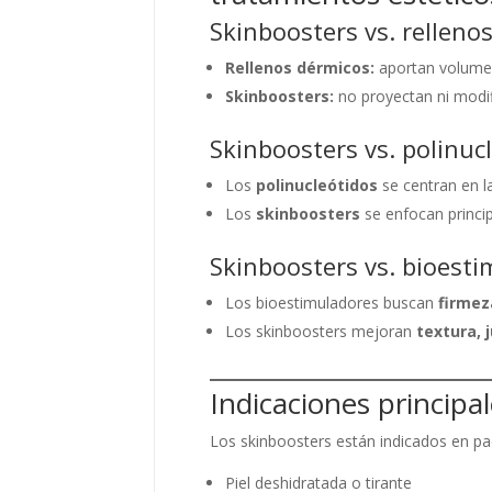
Skinboosters vs. relleno
Rellenos dérmicos:
aportan volumen
Skinboosters:
no proyectan ni modif
Skinboosters vs. polinuc
Los
polinucleótidos
se centran en l
Los
skinboosters
se enfocan princi
Skinboosters vs. bioest
Los bioestimuladores buscan
firmez
Los skinboosters mejoran
textura, 
Indicaciones principa
Los skinboosters están indicados en pa
Piel deshidratada o tirante