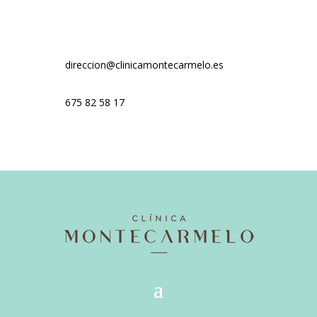
direccion@clinicamontecarmelo.es
675 82 58 17